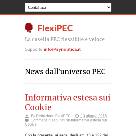
FlexiPEC
La casella PEC flessibile e veloce
Supporto
info@synoptica.it
News dall'universo PEC
Informativa estesa sui
Cookie
By
Redazione FlexiPEC
13 giugno 2015
Commenti disabilitati
su Informativa estesa sui
Cookie
Con la presente, ai sensi degli art. 13 e 122 del